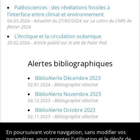
Paléosciences : des révélations fossiles à
l’interface entre climat et environnement
04.03.2024 -
Actualité du 27/02/2024 sur La Lettre du CNRS de
février 2024
L’Arctique et la circulation océanique
20.02.2024 -
Article publié sur le site de Polar Pod
Alertes bibliographiques
BiblioAlerte Décembre 2023
02.01.2024 -
Bibliographie sélective
BiblioAlerte Novembre 2023
04.12.2023 -
Bibliographie sélective
BiblioAlerte Octobre 2023
02.11.2023 -
Bibliographie sélective
Toutes les BiblioAlertes
En poursuivant votre navigation, sans modifier vos
paramètres, vous acceptez l'utilisation et le dépôt de