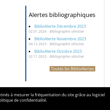
Alertes bibliographiques
BiblioAlerte Décembre 2023
02.01.2024 -
Bibliographie sélective
BiblioAlerte Novembre 2023
04.12.2023 -
Bibliographie sélective
BiblioAlerte Octobre 2023
02.11.2023 -
Bibliographie sélective
Toutes les BiblioAlertes
tinés à mesurer la fréquentation du site grâce au logiciel
entialité
Contact
tique de confidentialité.