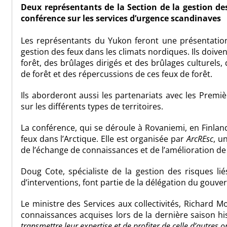
Deux représentants de la Section de la gestion d
conférence sur les services d’urgence scandinaves
Les représentants du Yukon feront une présentation
gestion des feux dans les climats nordiques. Ils doive
forêt, des brûlages dirigés et des brûlages culturels,
de forêt et des répercussions de ces feux de forêt.
Ils aborderont aussi les partenariats avec les Premi
sur les différents types de territoires.
La conférence, qui se déroule à Rovaniemi, en Finland
feux dans l’Arctique. Elle est organisée par
ArcREsc
, u
de l’échange de connaissances et de l’amélioration de 
Doug Cote, spécialiste de la gestion des risques lié
d’interventions, font partie de la délégation du gouv
Le ministre des Services aux collectivités, Richard Mo
connaissances acquises lors de la dernière saison hi
transmettre leur expertise et de profiter de celle d’autres