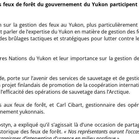
es feux de forêt du gouvernement du Yukon participent
 sur la gestion des feux au Yukon, plus particulièrement 
nt parler de l’expertise du Yukon en matière de gestion des 
 des brûlages tactiques et stratégiques pour lutter contre l
ères Nations du Yukon et leur importance sur la gestion d
e, porte sur l’avenir des services de sauvetage et de gest
n projet finlandais de promotion de la coopération internat
l’efficacité des opérations de sauvetage dans l’Arctique.
s aux feux de forêt, et Carl Cibart, gestionnaire des opé
ernement yukonnais.
styn, a expliqué qu’il s’agissait là d’une occasion de parta
storique des feux de forêt.
« Nos représentants auront l’occa
 organismes d’intervention d’urgence en milieu nordique »
…