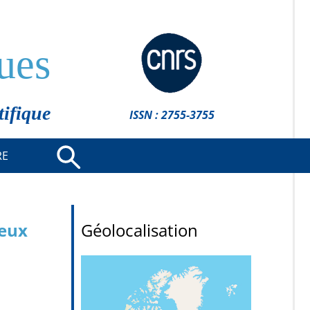
ues
tifique
ISSN : 2755-3755
RE
feux
Géolocalisation