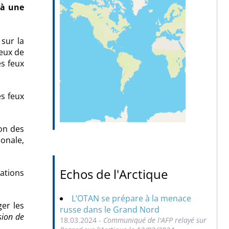
 à une
sur la
feux de
es feux
es feux
ion des
ionale,
Echos de l'Arctique
rations
L’OTAN se prépare à la menace
ger les
russe dans le Grand Nord
sion de
18.03.2024 -
Communiqué de l'AFP relayé sur