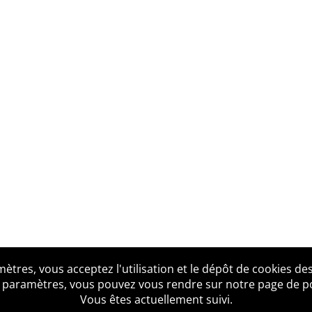
tres, vous acceptez l'utilisation et le dépôt de cookies des
us ?
Mentions légales
Accessibilité
Politique de confid
 paramètres, vous pouvez vous rendre sur notre page de poli
Vous êtes actuellement suivi.