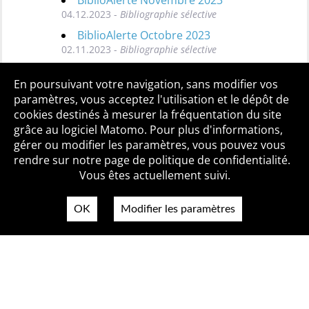
04.12.2023 -
Bibliographie sélective
BiblioAlerte Octobre 2023
02.11.2023 -
Bibliographie sélective
Toutes les BiblioAlertes
En poursuivant votre navigation, sans modifier vos
paramètres, vous acceptez l'utilisation et le dépôt de
cookies destinés à mesurer la fréquentation du site
grâce au logiciel Matomo. Pour plus d'informations,
Qui sommes-nous ?
Mentions légales
Accessibilité
gérer ou modifier les paramètres, vous pouvez vous
Politique de confidentialité
Contact
rendre sur notre page de politique de confidentialité.
Vous êtes actuellement suivi.
OK
Modifier les paramètres