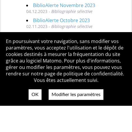
BiblioAlerte Novembre 2023
04.12.2023 -
Bibliographie sélective
BiblioAlerte Octobre 2023
02.11.2023 -
Bibliographie sélective
Toutes les BiblioAlertes
En poursuivant votre navigation, sans modifier vos
paramètres, vous acceptez l'utilisation et le dépôt de
cookies destinés à mesurer la fréquentation du site
grâce au logiciel Matomo. Pour plus d'informations,
Qui sommes-nous ?
Mentions légales
Accessibilité
gérer ou modifier les paramètres, vous pouvez vous
Politique de confidentialité
Contact
rendre sur notre page de politique de confidentialité.
Vous êtes actuellement suivi.
OK
Modifier les paramètres