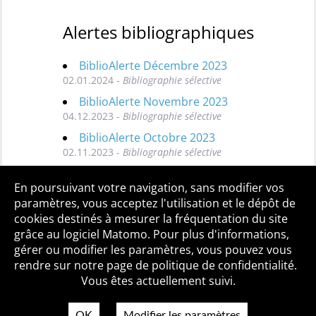
Alertes bibliographiques
BiblioAlerte Décembre 2023
02.01.2024 -
Bibliographie sélective
BiblioAlerte Novembre 2023
04.12.2023 -
Bibliographie sélective
BiblioAlerte Octobre 2023
02.11.2023 -
Bibliographie sélective
Toutes les BiblioAlertes
En poursuivant votre navigation, sans modifier vos
paramètres, vous acceptez l'utilisation et le dépôt de
cookies destinés à mesurer la fréquentation du site
grâce au logiciel Matomo. Pour plus d'informations,
Qui sommes-nous ?
Mentions légales
Accessibilité
gérer ou modifier les paramètres, vous pouvez vous
Politique de confidentialité
Contact
rendre sur notre page de politique de confidentialité.
Vous êtes actuellement suivi.
OK
Modifier les paramètres