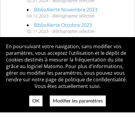
02.01.2024 -
Bibliographie sélective
BiblioAlerte Novembre 2023
04.12.2023 -
Bibliographie sélective
BiblioAlerte Octobre 2023
02.11.2023 -
Bibliographie sélective
Toutes les BiblioAlertes
En poursuivant votre navigation, sans modifier vos
paramètres, vous acceptez l'utilisation et le dépôt de
cookies destinés à mesurer la fréquentation du site
grâce au logiciel Matomo. Pour plus d'informations,
Qui sommes-nous ?
Mentions légales
Accessibilité
gérer ou modifier les paramètres, vous pouvez vous
Politique de confidentialité
Contact
rendre sur notre page de politique de confidentialité.
Vous êtes actuellement suivi.
OK
Modifier les paramètres