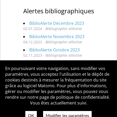
Alertes bibliographiques
BiblioAlerte Décembre 2023
02.01.2024 -
Bibliographie sélective
BiblioAlerte Novembre 2023
04.12.2023 -
Bibliographie sélective
BiblioAlerte Octobre 2023
02.11.2023 -
Bibliographie sélective
Toutes les BiblioAlertes
En poursuivant votre navigation, sans modifier vos
paramètres, vous acceptez l'utilisation et le dépôt de
cookies destinés à mesurer la fréquentation du site
grâce au logiciel Matomo. Pour plus d'informations,
Qui sommes-nous ?
Mentions légales
Accessibilité
gérer ou modifier les paramètres, vous pouvez vous
Politique de confidentialité
Contact
rendre sur notre page de politique de confidentialité.
Vous êtes actuellement suivi.
OK
Modifier les paramètres