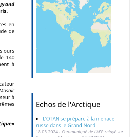
 grand
ris.
aces en
tude de
es ours
de 140
hent à
icateur
Mosaic
iseur à
Echos de l'Arctique
trêmes
L’OTAN se prépare à la menace
tique»
russe dans le Grand Nord
18.03.2024 -
Communiqué de l'AFP relayé sur