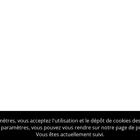
tres, vous acceptez l'utilisation et le dépôt de cookies des
us ?
Mentions légales
Accessibilité
Politique de confid
 paramètres, vous pouvez vous rendre sur notre page de poli
Vous êtes actuellement suivi.