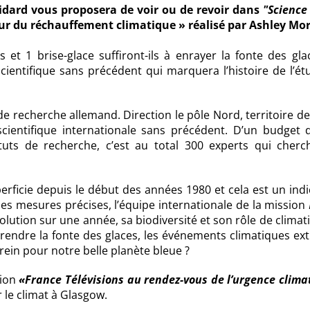
idard vous proposera de voir ou de revoir dans
"Science
ur du réchauffement climatique » réalisé par Ashley Mor
s et 1 brise-glace suffiront-ils à enrayer la fonte des gl
scientifique sans précédent qui marquera l’histoire de l’é
 recherche allemand. Direction le pôle Nord, territoire d
 scientifique internationale sans précédent. D’un budget 
tuts de recherche, c’est au total 300 experts qui cherc
erficie depuis le début des années 1980 et cela est un ind
des mesures précises, l’équipe internationale de la mission
volution sur une année, sa biodiversité et son rôle de climat
prendre la fonte des glaces, les événements climatiques ex
erein pour notre belle planète bleue ?
tion
«France Télévisions au rendez-vous de l’urgence clima
le climat à Glasgow.