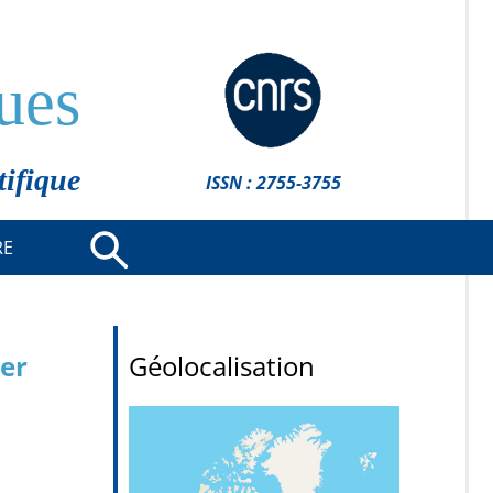
ues
tifique
ISSN : 2755-3755
RE
1er
Géolocalisation