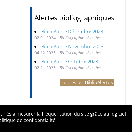
Alertes bibliographiques
BiblioAlerte Décembre 2023
02.01.2024 -
Bibliographie sélective
BiblioAlerte Novembre 2023
04.12.2023 -
Bibliographie sélective
BiblioAlerte Octobre 2023
02.11.2023 -
Bibliographie sélective
Toutes les BiblioAlertes
tinés à mesurer la fréquentation du site grâce au logiciel
entialité
Contact
tique de confidentialité.