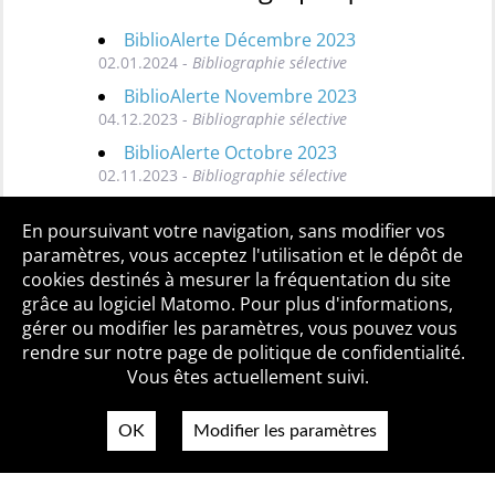
BiblioAlerte Décembre 2023
02.01.2024 -
Bibliographie sélective
BiblioAlerte Novembre 2023
04.12.2023 -
Bibliographie sélective
BiblioAlerte Octobre 2023
02.11.2023 -
Bibliographie sélective
Toutes les BiblioAlertes
En poursuivant votre navigation, sans modifier vos
paramètres, vous acceptez l'utilisation et le dépôt de
cookies destinés à mesurer la fréquentation du site
grâce au logiciel Matomo. Pour plus d'informations,
Qui sommes-nous ?
Mentions légales
Accessibilité
gérer ou modifier les paramètres, vous pouvez vous
Politique de confidentialité
Contact
rendre sur notre page de politique de confidentialité.
Vous êtes actuellement suivi.
OK
Modifier les paramètres