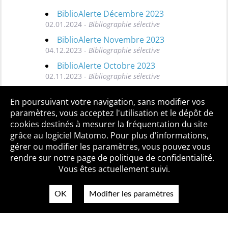
BiblioAlerte Décembre 2023
02.01.2024 -
Bibliographie sélective
BiblioAlerte Novembre 2023
04.12.2023 -
Bibliographie sélective
BiblioAlerte Octobre 2023
02.11.2023 -
Bibliographie sélective
Toutes les BiblioAlertes
En poursuivant votre navigation, sans modifier vos
paramètres, vous acceptez l'utilisation et le dépôt de
cookies destinés à mesurer la fréquentation du site
grâce au logiciel Matomo. Pour plus d'informations,
Qui sommes-nous ?
Mentions légales
Accessibilité
gérer ou modifier les paramètres, vous pouvez vous
Politique de confidentialité
Contact
rendre sur notre page de politique de confidentialité.
Vous êtes actuellement suivi.
OK
Modifier les paramètres