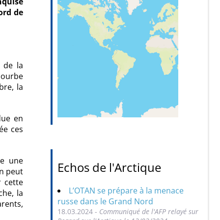
nquise
ord de
 de la
 courbe
re, la
due en
ée ces
re une
Echos de l'Arctique
n peut
 cette
L’OTAN se prépare à la menace
che, la
russe dans le Grand Nord
arents,
18.03.2024 -
Communiqué de l'AFP relayé sur