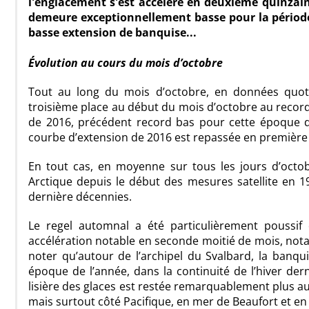
l'englacement s'est accéléré en deuxième quinzain
demeure exceptionnellement basse pour la périod
basse extension de banquise...
Évolution au cours du mois d’octobre
Tout au long du mois d’octobre, en données quotid
troisième place au début du mois d’octobre au record
de 2016, précédent record bas pour cette époque de
courbe d’extension de 2016 est repassée en première 
En tout cas, en moyenne sur tous les jours d’octo
Arctique depuis le début des mesures satellite en 
dernière décennies.
Le regel automnal a été particulièrement poussif
accélération notable en seconde moitié de mois, not
noter qu’autour de l’archipel du Svalbard, la banq
époque de l’année, dans la continuité de l’hiver dern
lisière des glaces est restée remarquablement plus a
mais surtout côté Pacifique, en mer de Beaufort et 