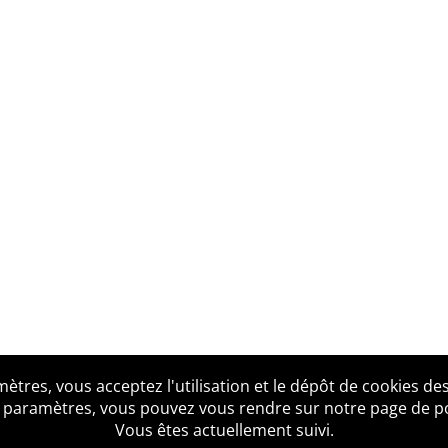
tres, vous acceptez l'utilisation et le dépôt de cookies des
us ?
Mentions légales
Accessibilité
Politique de confid
 paramètres, vous pouvez vous rendre sur notre page de poli
Vous êtes actuellement suivi.