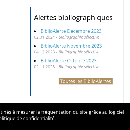
Alertes bibliographiques
BiblioAlerte Décembre 2023
02.01.2024 -
Bibliographie sélective
BiblioAlerte Novembre 2023
04.12.2023 -
Bibliographie sélective
BiblioAlerte Octobre 2023
02.11.2023 -
Bibliographie sélective
Toutes les BiblioAlertes
tinés à mesurer la fréquentation du site grâce au logiciel
entialité
Contact
tique de confidentialité.