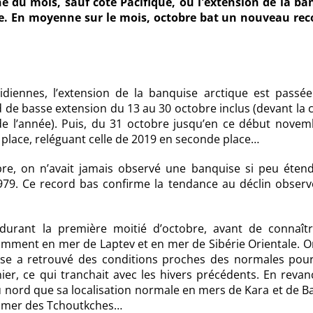
e du mois, sauf côté Pacifique, où l'extension de la ba
e. En moyenne sur le mois, octobre bat un nouveau rec
iennes, l’extension de la banquise arctique est passée
 de basse extension du 13 au 30 octobre inclus (devant la
 l’année). Puis, du 31 octobre jusqu’en ce début novemb
place, reléguant celle de 2019 en seconde place…
bre, on n’avait jamais observé une banquise si peu éten
1979. Ce record bas confirme la tendance au déclin observ
 durant la première moitié d’octobre, avant de connaît
amment en mer de Laptev et en mer de Sibérie Orientale. O
uise a retrouvé des conditions proches des normales pour
ier, ce qui tranchait avec les hivers précédents. En revan
u nord que sa localisation normale en mers de Kara et de B
en mer des Tchoutkches…