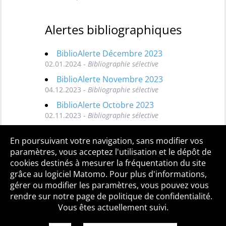
Alertes bibliographiques
BiblioAlerte Décembre 2023
02.01.2024 -
Bibliographie sélective
BiblioAlerte Novembre 2023
04.12.2023 -
Bibliographie sélective
BiblioAlerte Octobre 2023
02.11.2023 -
Bibliographie sélective
Toutes les BiblioAlertes
En poursuivant votre navigation, sans modifier vos
paramètres, vous acceptez l'utilisation et le dépôt de
cookies destinés à mesurer la fréquentation du site
grâce au logiciel Matomo. Pour plus d'informations,
Qui sommes-nous ?
Mentions légales
Accessibilité
gérer ou modifier les paramètres, vous pouvez vous
Politique de confidentialité
Contact
rendre sur notre page de politique de confidentialité.
Vous êtes actuellement suivi.