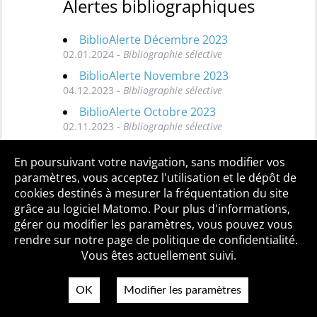
Alertes bibliographiques
BiblioAlerte Décembre 2023
02.01.2024 -
Bibliographie sélective
BiblioAlerte Novembre 2023
04.12.2023 -
Bibliographie sélective
BiblioAlerte Octobre 2023
02.11.2023 -
Bibliographie sélective
Toutes les BiblioAlertes
En poursuivant votre navigation, sans modifier vos
paramètres, vous acceptez l'utilisation et le dépôt de
cookies destinés à mesurer la fréquentation du site
grâce au logiciel Matomo. Pour plus d'informations,
Qui sommes-nous ?
Mentions légales
Accessibilité
gérer ou modifier les paramètres, vous pouvez vous
Politique de confidentialité
Contact
rendre sur notre page de politique de confidentialité.
Vous êtes actuellement suivi.
OK
Modifier les paramètres