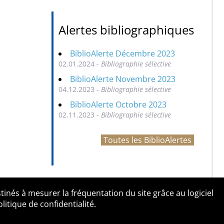
Alertes bibliographiques
BiblioAlerte Décembre 2023
02.01.2024 -
Bibliographie sélective
BiblioAlerte Novembre 2023
04.12.2023 -
Bibliographie sélective
BiblioAlerte Octobre 2023
02.11.2023 -
Bibliographie sélective
Toutes les BiblioAlertes
tinés à mesurer la fréquentation du site grâce au logiciel
entialité
Contact
tique de confidentialité.