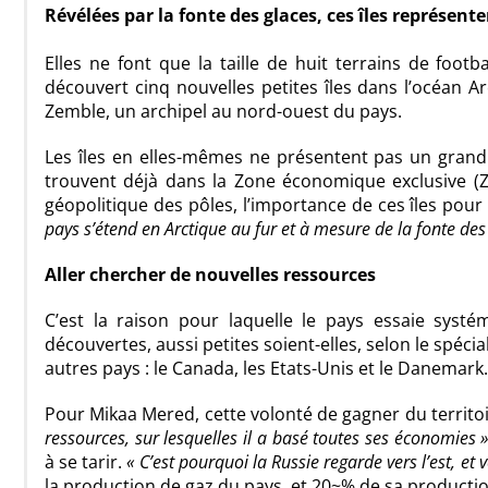
Révélées par la fonte des glaces, ces îles représe
Elles ne font que la taille de huit terrains de foot
découvert cinq nouvelles petites îles dans l’océan Ar
Zemble, un archipel au nord-ouest du pays.
Les îles en elles-mêmes ne présentent pas un grand 
trouvent déjà dans la Zone économique exclusive (Z
géopolitique des pôles, l’importance de ces îles pour
pays s’étend en Arctique au fur et à mesure de la fonte des
Aller chercher de nouvelles ressources
C’est la raison pour laquelle le pays essaie sys
découvertes, aussi petites soient-elles, selon le spéci
autres pays : le Canada, les Etats-Unis et le Danemark.
Pour Mikaa Mered, cette volonté de gagner du territoi
ressources, sur lesquelles il a basé toutes ses économies 
à se tarir.
« C’est pourquoi la Russie regarde vers l’est, et v
la production de gaz du pays, et 20~% de sa producti