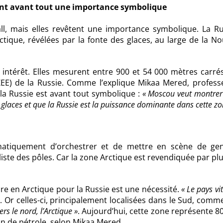
ntent avant tout une importance symbolique
ball, mais elles revêtent une importance symbolique. La R
ctique, révélées par la fonte des glaces, au large de la No
intérêt. Elles mesurent entre 900 et 54 000 mètres carrés
EE) de la Russie. Comme l’explique Mikaa Mered, profess
 la Russie est avant tout symbolique :
« Moscou veut montrer
 glaces et que la Russie est la puissance dominante dans cette zo
tématiquement d’orchestrer et de mettre en scène de ge
aliste des pôles. Car la zone Arctique est revendiquée par pl
re en Arctique pour la Russie est une nécessité.
« Le pays vi
»
. Or celles-ci, principalement localisées dans le Sud, com
ers le nord, l’Arctique »
. Aujourd’hui, cette zone représente 
on de pétrole, selon Mikaa Mered.