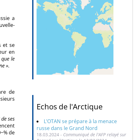
ussie a
uvelle-
 et se
eur en
 que le
ne »
.
nre de
usieurs
Echos de l'Arctique
t de ses
L’OTAN se prépare à la menace
mencent
russe dans le Grand Nord
80~% de
18.03.2024 -
Communiqué de l'AFP relayé sur