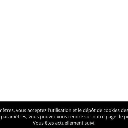
tres, vous acceptez l'utilisation et le dépôt de cookies des
us ?
Mentions légales
Accessibilité
Politique de confid
 paramètres, vous pouvez vous rendre sur notre page de poli
Vous êtes actuellement suivi.