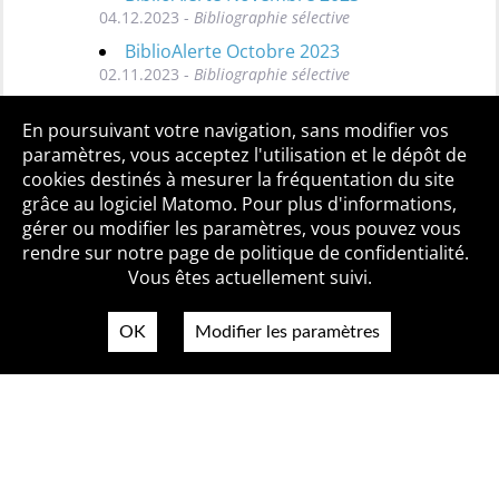
04.12.2023 -
Bibliographie sélective
BiblioAlerte Octobre 2023
02.11.2023 -
Bibliographie sélective
Toutes les BiblioAlertes
En poursuivant votre navigation, sans modifier vos
paramètres, vous acceptez l'utilisation et le dépôt de
cookies destinés à mesurer la fréquentation du site
grâce au logiciel Matomo. Pour plus d'informations,
Qui sommes-nous ?
Mentions légales
Accessibilité
gérer ou modifier les paramètres, vous pouvez vous
Politique de confidentialité
Contact
rendre sur notre page de politique de confidentialité.
Vous êtes actuellement suivi.
OK
Modifier les paramètres