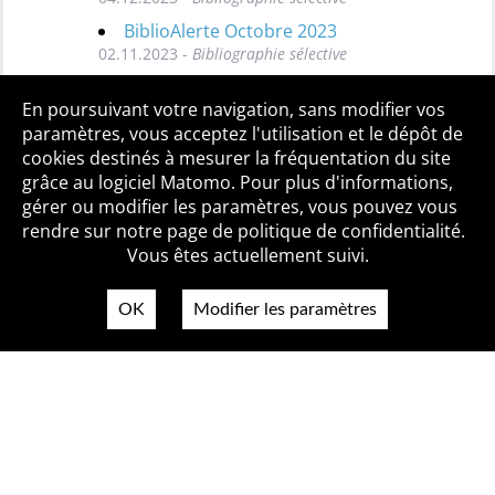
BiblioAlerte Octobre 2023
02.11.2023 -
Bibliographie sélective
Toutes les BiblioAlertes
En poursuivant votre navigation, sans modifier vos
paramètres, vous acceptez l'utilisation et le dépôt de
cookies destinés à mesurer la fréquentation du site
grâce au logiciel Matomo. Pour plus d'informations,
Qui sommes-nous ?
Mentions légales
Accessibilité
gérer ou modifier les paramètres, vous pouvez vous
Politique de confidentialité
Contact
rendre sur notre page de politique de confidentialité.
Vous êtes actuellement suivi.
OK
Modifier les paramètres