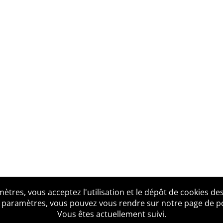
tres, vous acceptez l'utilisation et le dépôt de cookies des
us ?
Mentions légales
Accessibilité
Politique de confid
 paramètres, vous pouvez vous rendre sur notre page de poli
Vous êtes actuellement suivi.