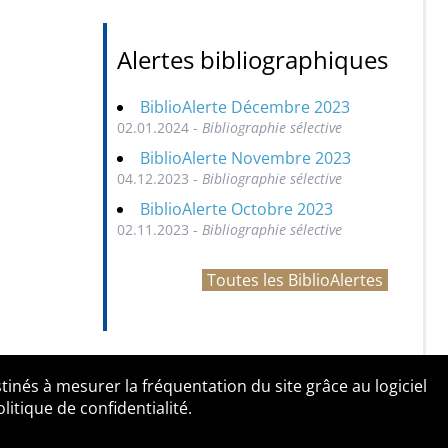
Alertes bibliographiques
BiblioAlerte Décembre 2023
02.01.2024 -
Bibliographie sélective
BiblioAlerte Novembre 2023
04.12.2023 -
Bibliographie sélective
BiblioAlerte Octobre 2023
02.11.2023 -
Bibliographie sélective
Toutes les BiblioAlertes
tinés à mesurer la fréquentation du site grâce au logiciel
entialité
Contact
tique de confidentialité.