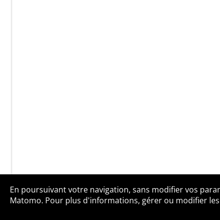
En poursuivant votre navigation, sans modifier vos paramè
Qui sommes-no
Matomo. Pour plus d'informations, gérer ou modifier les