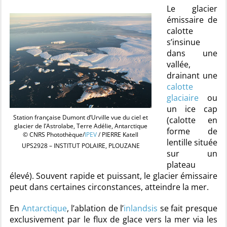
Le glacier
émissaire de
calotte
s’insinue
dans une
vallée,
drainant une
calotte
glaciaire
ou
un ice cap
Station française Dumont d’Urville vue du ciel et
(calotte en
glacier de l’Astrolabe, Terre Adélie, Antarctique
forme de
© CNRS Photothèque/
IPEV
/ PIERRE Katell
lentille située
UPS2928 – INSTITUT POLAIRE, PLOUZANE
sur un
plateau
élevé). Souvent rapide et puissant, le glacier émissaire
peut dans certaines circonstances, atteindre la mer.
En
Antarctique
, l’ablation de l’
inlandsis
se fait presque
exclusivement par le flux de glace vers la mer via les