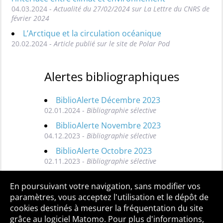
04.03.2024 -
Actualité du 27/02/2024 sur La Lettre du CNRS de
février 2024
L’Arctique et la circulation océanique
20.02.2024 -
Article publié sur le site de Polar Pod
Alertes bibliographiques
BiblioAlerte Décembre 2023
02.01.2024 -
Bibliographie sélective
BiblioAlerte Novembre 2023
04.12.2023 -
Bibliographie sélective
BiblioAlerte Octobre 2023
02.11.2023 -
Bibliographie sélective
Toutes les BiblioAlertes
En poursuivant votre navigation, sans modifier vos
paramètres, vous acceptez l'utilisation et le dépôt de
cookies destinés à mesurer la fréquentation du site
grâce au logiciel Matomo. Pour plus d'informations,