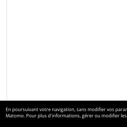
En poursuivant votre navigation, sans modifier vos paramè
Qui sommes-no
Matomo. Pour plus d'informations, gérer ou modifier les