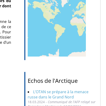
ors du
r dont
nne la
e de ce
. Pour
tissier
ue d’un
Echos de l'Arctique
L’OTAN se prépare à la menace
russe dans le Grand Nord
18.03.2024 -
Communiqué de l'AFP relayé sur