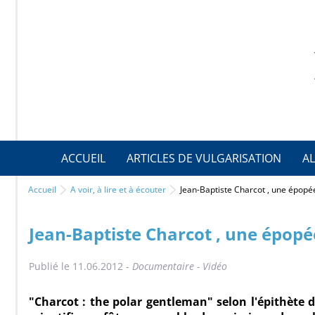
ACCUEIL
ARTICLES DE VULGARISATION
AL
Accueil
A voir, à lire et à écouter
Jean-Baptiste Charcot , une épopée
Jean-Baptiste Charcot , une épopé
Publié le 11.06.2012 -
Documentaire - Vidéo
"Charcot : the polar gentleman" selon l'épithète 