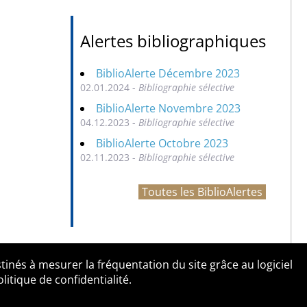
Alertes bibliographiques
BiblioAlerte Décembre 2023
02.01.2024 -
Bibliographie sélective
BiblioAlerte Novembre 2023
04.12.2023 -
Bibliographie sélective
BiblioAlerte Octobre 2023
02.11.2023 -
Bibliographie sélective
Toutes les BiblioAlertes
tinés à mesurer la fréquentation du site grâce au logiciel
entialité
Contact
tique de confidentialité.