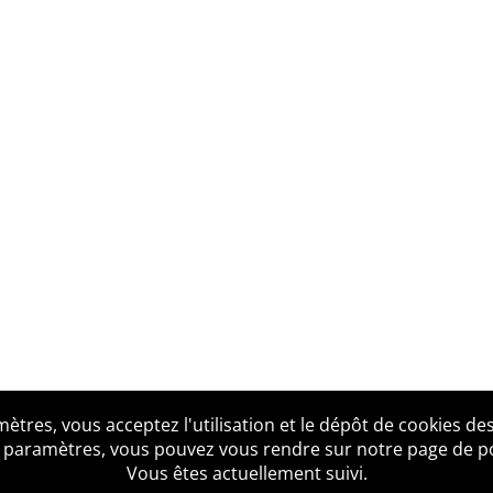
tres, vous acceptez l'utilisation et le dépôt de cookies des
us ?
Mentions légales
Accessibilité
Politique de confid
 paramètres, vous pouvez vous rendre sur notre page de poli
Vous êtes actuellement suivi.