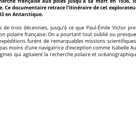
cherche française aux pôles jusqu'à sa mort en 1936, l
e. Ce documentaire retrace l'itinéraire de cet explorateu
03 en Antarctique.
s de trois décennies, jusqu’à ce que Paul-Émile Victor pre
tion polaire française. On a pourtant tout oublié ou presqu
 expéditions furent de remarquables missions scientifiques
t pas moins d’une navigatrice d’exception comme Isabelle Au
nigmes qui agitaient la recherche polaire et océanographiq