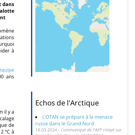
t dans
alotte
ent
nomène
ations
ourquoi
ider à
équipe
00 ans
Echos de l'Arctique
 il y a
L’OTAN se prépare à la menace
écalage
russe dans le Grand Nord
que de
18.03.2024 -
Communiqué de l'AFP relayé sur
 2 °C à