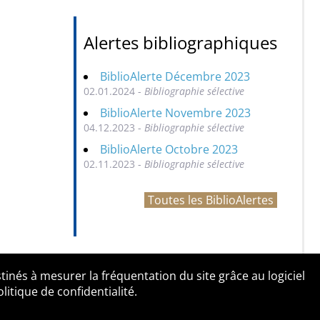
Alertes bibliographiques
BiblioAlerte Décembre 2023
02.01.2024 -
Bibliographie sélective
BiblioAlerte Novembre 2023
04.12.2023 -
Bibliographie sélective
BiblioAlerte Octobre 2023
02.11.2023 -
Bibliographie sélective
Toutes les BiblioAlertes
tinés à mesurer la fréquentation du site grâce au logiciel
entialité
Contact
tique de confidentialité.