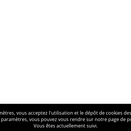
tres, vous acceptez l'utilisation et le dépôt de cookies des
us ?
Mentions légales
Accessibilité
Politique de confid
 paramètres, vous pouvez vous rendre sur notre page de poli
Vous êtes actuellement suivi.