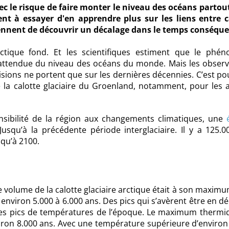
c le risque de faire monter le niveau des océans partou
nt à essayer d'en apprendre plus sur les liens entre c
viennent de découvrir un décalage dans le temps conséqu
Arctique fond. Et les scientifiques estiment que le phé
 attendue du
niveau des océans
du monde. Mais les observ
visions ne portent que sur les dernières décennies. C’est p
e la
calotte glaciaire
du Groenland, notamment, pour les a
ensibilité de la région aux changements climatiques, une
squ’à la précédente période interglaciaire. Il y a 125.0
squ’à 2100.
le
volume
de la
calotte glaciaire arctique
était à son maximum
 environ 5.000 à 6.000 ans. Des pics qui s’avèrent être en d
t des pics de températures de l’époque. Le maximum thermi
nviron 8.000 ans. Avec une température supérieure d’environ