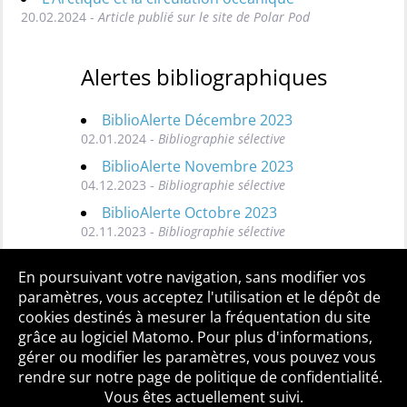
20.02.2024 -
Article publié sur le site de Polar Pod
Alertes bibliographiques
BiblioAlerte Décembre 2023
02.01.2024 -
Bibliographie sélective
BiblioAlerte Novembre 2023
04.12.2023 -
Bibliographie sélective
BiblioAlerte Octobre 2023
02.11.2023 -
Bibliographie sélective
Toutes les BiblioAlertes
En poursuivant votre navigation, sans modifier vos
paramètres, vous acceptez l'utilisation et le dépôt de
cookies destinés à mesurer la fréquentation du site
grâce au logiciel Matomo. Pour plus d'informations,
Qui sommes-nous ?
Mentions légales
Accessibilité
gérer ou modifier les paramètres, vous pouvez vous
Politique de confidentialité
Contact
rendre sur notre page de politique de confidentialité.
Vous êtes actuellement suivi.