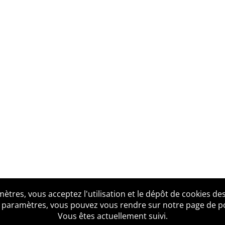
tres, vous acceptez l'utilisation et le dépôt de cookies des
us ?
Mentions légales
Accessibilité
Politique de confid
 paramètres, vous pouvez vous rendre sur notre page de poli
Vous êtes actuellement suivi.