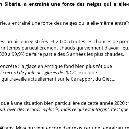
Sibérie, a entraîné une fonte des neiges qui a ell
ie, a entraîné une fonte des neiges qui a elle-même entraî
es jamais enregistrées. Et 2020 a toutes les chances de pre
printemps particulièrement chauds qui viennent d’avoir lieu
20 a 99,9% de faire partie des 5 années les plus chaudes.
crète : la glace en Arctique fond bien plus tôt que
a le record de fonte des glaces de 2012”
, explique
ui travaille actuellement sur le 6e rapport du Giec…
t due à une situation bien particulière de cette année 2020 :
ud, avec des records explosés, mais ce qui est intrigant, c’est que
 140 ans, Moscou vient encore d’enregistrer une températur