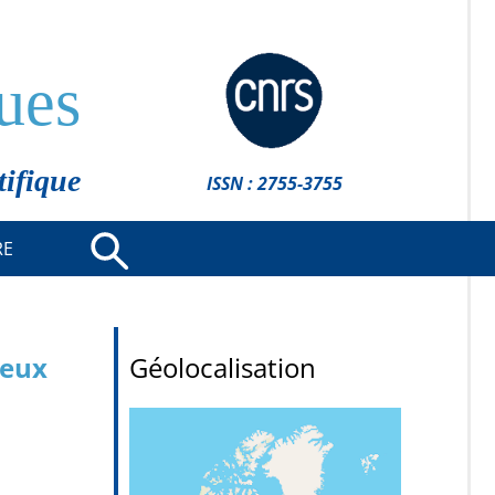
ues
tifique
ISSN : 2755-3755
RE
ieux
Géolocalisation