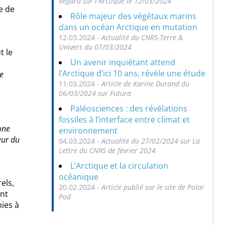
Regard sur l'Arctique le 12/03/2024
e de
Rôle majeur des végétaux marins
dans un océan Arctique en mutation
12.03.2024 -
Actualité du CNRS-Terre &
Univers du 07/03/2024
t le
Un avenir inquiétant attend
l’Arctique d’ici 10 ans, révèle une étude
ne
11.03.2024 -
Article de Karine Durand du
06/03/2024 sur Futura
Paléosciences : des révélations
fossiles à l’interface entre climat et
one
environnement
eur du
04.03.2024 -
Actualité du 27/02/2024 sur La
Lettre du CNRS de février 2024
L’Arctique et la circulation
océanique
els,
20.02.2024 -
Article publié sur le site de Polar
ent
Pod
ies à