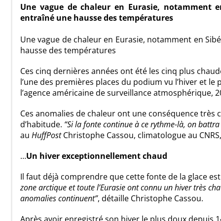
Une vague de chaleur en Eurasie, notamment en 
entraîné une hausse des températures
Une vague de chaleur en Eurasie, notamment en Sibér
hausse des températures
Ces cinq dernières années ont été les cinq plus chaud
l’une des premières places du podium vu l’hiver et le 
l’agence américaine de surveillance atmosphérique, 20
Ces anomalies de chaleur ont une conséquence très con
d’habitude.
“Si la fonte continue à ce rythme-là, on battr
au
HuffPost
Christophe Cassou, climatologue au CNRS, q
…
Un hiver exceptionnellement chaud
Il faut déjà comprendre que cette fonte de la glace es
zone arctique et toute l’Eurasie ont connu un hiver très cha
anomalies continuent”
, détaille Christophe Cassou.
Après avoir enregistré son hiver le plus doux depuis