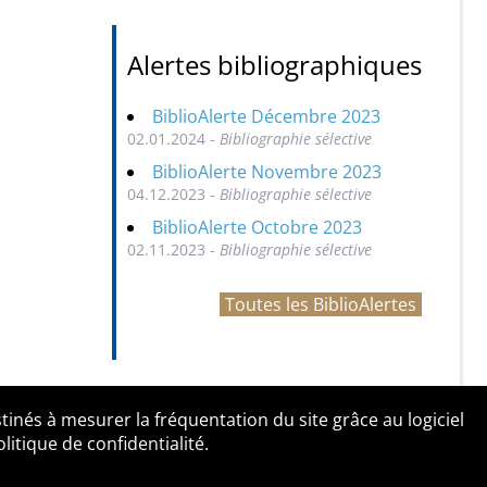
Alertes bibliographiques
BiblioAlerte Décembre 2023
02.01.2024 -
Bibliographie sélective
BiblioAlerte Novembre 2023
04.12.2023 -
Bibliographie sélective
BiblioAlerte Octobre 2023
02.11.2023 -
Bibliographie sélective
Toutes les BiblioAlertes
tinés à mesurer la fréquentation du site grâce au logiciel
entialité
Contact
tique de confidentialité.