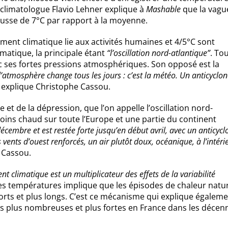
 climatologue Flavio Lehner explique à
Mashable
que la vagu
ausse de 7°C par rapport à la moyenne.
ment climatique lie aux activités humaines et 4/5°C sont
imatique, la principale étant
“l’oscillation nord-atlantique”
. Tou
c ses fortes pressions atmosphériques. Son opposé est la
’atmosphère change tous les jours : c’est la météo. Un anticyclo
, explique Christophe Cassou.
e et de la dépression, que l’on appelle l’oscillation nord-
u moins chaud sur toute l’Europe et une partie du continent
décembre et est restée forte jusqu’en début avril, avec un anticycl
 vents d’ouest renforcés, un air plutôt doux, océanique, à l’intéri
e Cassou.
t climatique est un multiplicateur des effets de la variabilité
es températures implique que les épisodes de chaleur natur
 forts et plus longs. C’est ce mécanisme qui explique égalem
es plus nombreuses et plus fortes en France dans les décenn