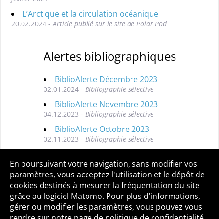
L’Arctique et la circulation océanique
20.02.2024 -
Article publié sur le site de Polar Pod
Alertes bibliographiques
BiblioAlerte Décembre 2023
02.01.2024 -
Bibliographie sélective
BiblioAlerte Novembre 2023
04.12.2023 -
Bibliographie sélective
BiblioAlerte Octobre 2023
02.11.2023 -
Bibliographie sélective
Toutes les BiblioAlertes
En poursuivant votre navigation, sans modifier vos
paramètres, vous acceptez l'utilisation et le dépôt de
cookies destinés à mesurer la fréquentation du site
grâce au logiciel Matomo. Pour plus d'informations,
Qui sommes-nous ?
Mentions légales
Accessibilité
gérer ou modifier les paramètres, vous pouvez vous
Politique de confidentialité
Contact
rendre sur notre page de politique de confidentialité.