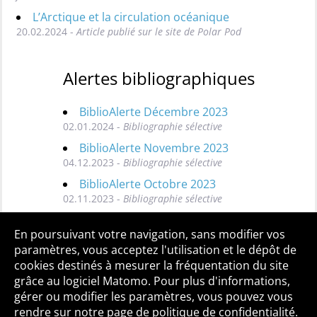
L’Arctique et la circulation océanique
20.02.2024 -
Article publié sur le site de Polar Pod
Alertes bibliographiques
BiblioAlerte Décembre 2023
02.01.2024 -
Bibliographie sélective
BiblioAlerte Novembre 2023
04.12.2023 -
Bibliographie sélective
BiblioAlerte Octobre 2023
02.11.2023 -
Bibliographie sélective
Toutes les BiblioAlertes
En poursuivant votre navigation, sans modifier vos
paramètres, vous acceptez l'utilisation et le dépôt de
cookies destinés à mesurer la fréquentation du site
grâce au logiciel Matomo. Pour plus d'informations,
Qui sommes-nous ?
Mentions légales
Accessibilité
gérer ou modifier les paramètres, vous pouvez vous
Politique de confidentialité
Contact
rendre sur notre page de politique de confidentialité.