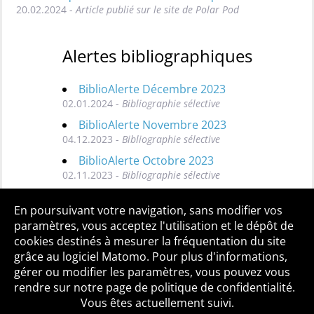
20.02.2024 -
Article publié sur le site de Polar Pod
Alertes bibliographiques
BiblioAlerte Décembre 2023
02.01.2024 -
Bibliographie sélective
BiblioAlerte Novembre 2023
04.12.2023 -
Bibliographie sélective
BiblioAlerte Octobre 2023
02.11.2023 -
Bibliographie sélective
Toutes les BiblioAlertes
En poursuivant votre navigation, sans modifier vos
paramètres, vous acceptez l'utilisation et le dépôt de
cookies destinés à mesurer la fréquentation du site
grâce au logiciel Matomo. Pour plus d'informations,
Qui sommes-nous ?
Mentions légales
Accessibilité
gérer ou modifier les paramètres, vous pouvez vous
Politique de confidentialité
Contact
rendre sur notre page de politique de confidentialité.
Vous êtes actuellement suivi.