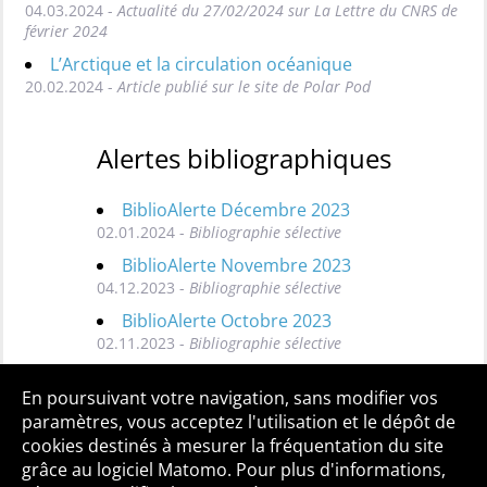
04.03.2024 -
Actualité du 27/02/2024 sur La Lettre du CNRS de
février 2024
L’Arctique et la circulation océanique
20.02.2024 -
Article publié sur le site de Polar Pod
Alertes bibliographiques
BiblioAlerte Décembre 2023
02.01.2024 -
Bibliographie sélective
BiblioAlerte Novembre 2023
04.12.2023 -
Bibliographie sélective
BiblioAlerte Octobre 2023
02.11.2023 -
Bibliographie sélective
Toutes les BiblioAlertes
En poursuivant votre navigation, sans modifier vos
paramètres, vous acceptez l'utilisation et le dépôt de
cookies destinés à mesurer la fréquentation du site
grâce au logiciel Matomo. Pour plus d'informations,
Qui sommes-nous ?
Mentions légales
Accessibilité