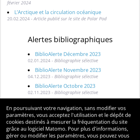
février 2024
L’Arctique et la circulation océanique
20.02.2024 -
Article publié sur le site de Polar Pod
Alertes bibliographiques
BiblioAlerte Décembre 2023
02.01.2024 -
Bibliographie sélective
BiblioAlerte Novembre 2023
04.12.2023 -
Bibliographie sélective
BiblioAlerte Octobre 2023
02.11.2023 -
Bibliographie sélective
Toutes les BiblioAlertes
En poursuivant votre navigation, sans modifier vos
paramètres, vous acceptez l'utilisation et le dépôt de
cookies destinés à mesurer la fréquentation du site
grâce au logiciel Matomo. Pour plus d'informations,
Qui sommes-nous ?
Mentions légales
Accessibilité
gérer ou modifier les paramètres, vous pouvez vous