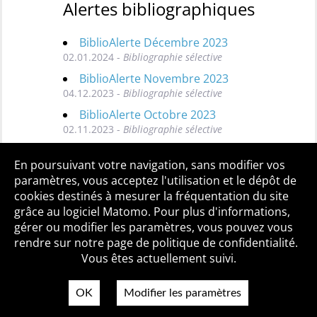
Alertes bibliographiques
BiblioAlerte Décembre 2023
02.01.2024 -
Bibliographie sélective
BiblioAlerte Novembre 2023
04.12.2023 -
Bibliographie sélective
BiblioAlerte Octobre 2023
02.11.2023 -
Bibliographie sélective
Toutes les BiblioAlertes
En poursuivant votre navigation, sans modifier vos
paramètres, vous acceptez l'utilisation et le dépôt de
cookies destinés à mesurer la fréquentation du site
grâce au logiciel Matomo. Pour plus d'informations,
Qui sommes-nous ?
Mentions légales
Accessibilité
gérer ou modifier les paramètres, vous pouvez vous
Politique de confidentialité
Contact
rendre sur notre page de politique de confidentialité.
Vous êtes actuellement suivi.
OK
Modifier les paramètres