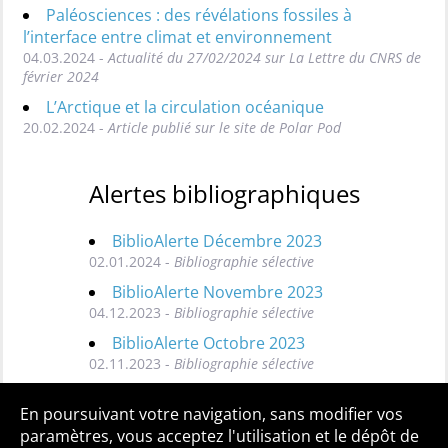
Paléosciences : des révélations fossiles à
l’interface entre climat et environnement
04.03.2024 -
Actualité du 27/02/2024 sur La Lettre du CNRS de
février 2024
L’Arctique et la circulation océanique
20.02.2024 -
Article publié sur le site de Polar Pod
Alertes bibliographiques
BiblioAlerte Décembre 2023
02.01.2024 -
Bibliographie sélective
BiblioAlerte Novembre 2023
04.12.2023 -
Bibliographie sélective
BiblioAlerte Octobre 2023
02.11.2023 -
Bibliographie sélective
Toutes les BiblioAlertes
En poursuivant votre navigation, sans modifier vos
paramètres, vous acceptez l'utilisation et le dépôt de