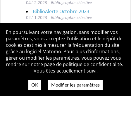
04.12.2023 -
Bibliographie sélective
BiblioAlerte Octobre 2023
02.11.2023 -
Bibliographie sélective
Toutes les BiblioAlertes
En poursuivant votre navigation, sans modifier vos
paramètres, vous acceptez l'utilisation et le dépôt de
cookies destinés à mesurer la fréquentation du site
grâce au logiciel Matomo. Pour plus d'informations,
Qui sommes-nous ?
Mentions légales
Accessibilité
gérer ou modifier les paramètres, vous pouvez vous
Politique de confidentialité
Contact
rendre sur notre page de politique de confidentialité.
Vous êtes actuellement suivi.
OK
Modifier les paramètres