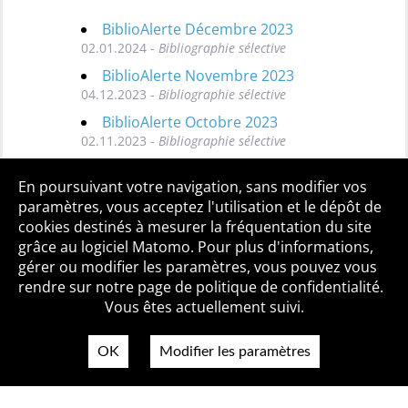
BiblioAlerte Décembre 2023
02.01.2024 -
Bibliographie sélective
BiblioAlerte Novembre 2023
04.12.2023 -
Bibliographie sélective
BiblioAlerte Octobre 2023
02.11.2023 -
Bibliographie sélective
Toutes les BiblioAlertes
En poursuivant votre navigation, sans modifier vos
paramètres, vous acceptez l'utilisation et le dépôt de
cookies destinés à mesurer la fréquentation du site
grâce au logiciel Matomo. Pour plus d'informations,
Qui sommes-nous ?
Mentions légales
Accessibilité
gérer ou modifier les paramètres, vous pouvez vous
Politique de confidentialité
Contact
rendre sur notre page de politique de confidentialité.
Vous êtes actuellement suivi.
OK
Modifier les paramètres