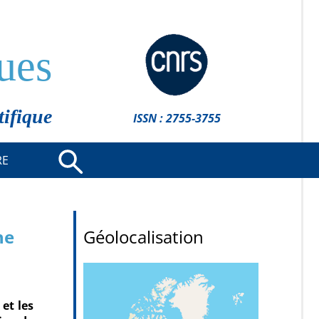
ues
tifique
ISSN : 2755-3755
RE
he
Géolocalisation
et les