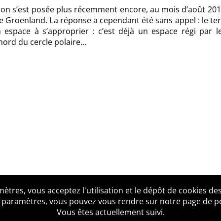
estion s’est posée plus récemment encore, au mois d’août 20
 Groenland. La réponse a cependant été sans appel : le ter
n espace à s’approprier : c’est déjà un espace régi par le
 nord du cercle polaire…
tres, vous acceptez l'utilisation et le dépôt de cookies des
us ?
Mentions légales
Accessibilité
Politique de confid
 paramètres, vous pouvez vous rendre sur notre page de poli
Vous êtes actuellement suivi.