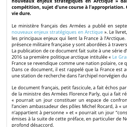
nouveaux enjeux stratégiques en Arctique » dan
compétition, sujet d'une course à l'appropriation.
vie dure.
Le ministère français des Armées a publié en se
nouveaux enjeux stratégiques en Arctique
». Le livr
les principaux enjeux qui lient la France à l’Arctiq
présence militaire française y sont abordées à travers 
La publication de ce document fait suite à une série
2016 sa première politique arctique intitulée «
Le Gran
France se revendique comme une nation polaire, ce qu’e
Dans ce document, il est rappelé que la France est a
une station de recherche dans l’archipel norvégien du 
Le document français, petit fascicule, a fait échos par
de la ministre des Armées Florence Parly, qui a fait réa
« pourrait un jour constituer un espace de confron
l’ancien ambassadeur des pôles Michel Rocard, à « un
n’appartient à personne » et « pourrait un jour “cons
émises à la suite de cette préface, en particulier de N
profond désaccord.