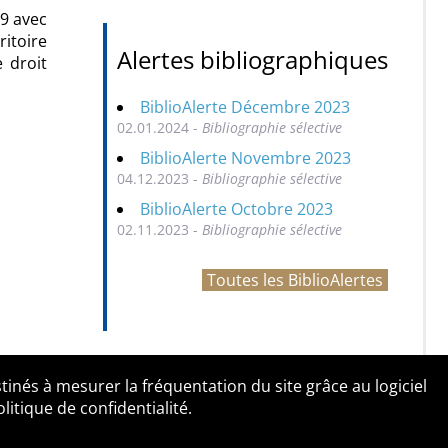
19 avec
ritoire
Alertes bibliographiques
 droit
BiblioAlerte Décembre 2023
02.01.2024 -
Bibliographie sélective
BiblioAlerte Novembre 2023
04.12.2023 -
Bibliographie sélective
BiblioAlerte Octobre 2023
02.11.2023 -
Bibliographie sélective
Toutes les BiblioAlertes
tinés à mesurer la fréquentation du site grâce au logiciel
entialité
Contact
tique de confidentialité.