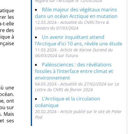
Regard sur l'Arctique le 12/03/2024
Rôle majeur des végétaux marins
matique
dans un océan Arctique en mutation
er les
12.03.2024 -
Actualité du CNRS-Terre &
-t-elle
Univers du 07/03/2024
ère des
dique à
Un avenir inquiétant attend
ançaise
l’Arctique d’ici 10 ans, révèle une étude
11.03.2024 -
Article de Karine Durand du
06/03/2024 sur Futura
Paléosciences : des révélations
fossiles à l’interface entre climat et
environnement
04.03.2024 -
Actualité du 27/02/2024 sur La
où une
Lettre du CNRS de février 2024
’océan.
L’Arctique et la circulation
e, ont
océanique
cou sur
20.02.2024 -
Article publié sur le site de Polar
s. Mais
Pod
et ses