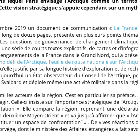
s lequel Paris envisage l'Arctique comme un territo
 Cette vision stratégique s'appuie cependant sur un myth
ptembre 2019 un document de communication «
La France
et, long de douze pages, présente en plusieurs points thém
ue. Les questions de gouvernance, de changement climatiqu
une série de courts textes explicatifs, de cartes et d’infogr
 d’engagements de la France dans le Grand Nord, qui a prés
d défi de l’Arctique. Feuille de route nationale sur l’Arctiq
lle justifie par sa longue histoire d’exploration et de rec
ujourd’hui un État observateur du Conseil de l’Arctique, 
Svalbard et déploie même une activité militaire dans la rég
mi les acteurs de la région. C’est en particulier sa préface,
gir. Celle-ci insiste sur l’importance stratégique de l’Arctiq
tation ». Elle compare la région, reprenant une déclarat
 deuxième Moyen-Orient » et va jusqu’à affirmer que « l’A
tituer un espace de confrontation” » . De vives réactions 
orvège, dont le ministère des Affaires étrangères a fait sav