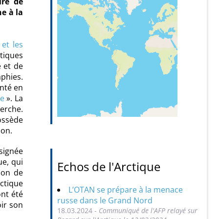
ire de
e à la
 et les
atiques
e et de
aphies.
enté en
ue
». La
herche.
possède
ion.
 signée
ue, qui
Echos de l'Arctique
ion de
rctique
L’OTAN se prépare à la menace
ont été
russe dans le Grand Nord
oir son
18.03.2024 -
Communiqué de l'AFP relayé sur