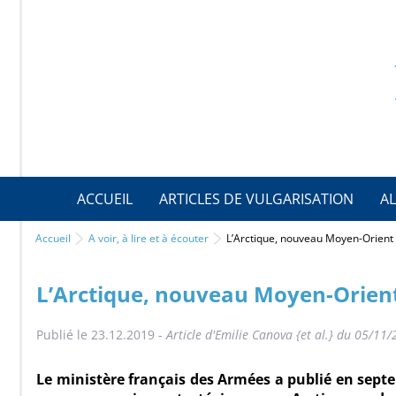
ACCUEIL
ARTICLES DE VULGARISATION
AL
Accueil
A voir, à lire et à écouter
L’Arctique, nouveau Moyen-Orient 
L’Arctique, nouveau Moyen-Orient
Publié le 23.12.2019 -
Article d'Emilie Canova {et al.} du 05/1
Le ministère français des Armées a publié en sep