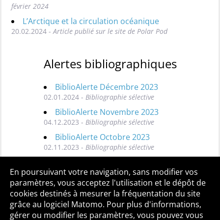
février 2024
L’Arctique et la circulation océanique
20.02.2024 -
Article publié sur le site de Polar Pod
Alertes bibliographiques
BiblioAlerte Décembre 2023
02.01.2024 -
Bibliographie sélective
BiblioAlerte Novembre 2023
04.12.2023 -
Bibliographie sélective
BiblioAlerte Octobre 2023
02.11.2023 -
Bibliographie sélective
Toutes les BiblioAlertes
En poursuivant votre navigation, sans modifier vos
paramètres, vous acceptez l'utilisation et le dépôt de
cookies destinés à mesurer la fréquentation du site
grâce au logiciel Matomo. Pour plus d'informations,
Qui sommes-nous ?
Mentions légales
Accessibilité
gérer ou modifier les paramètres, vous pouvez vous