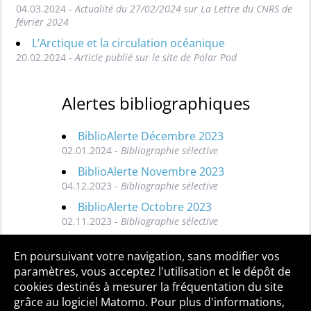
04.03.2024 -
Actualité du 27/02/2024 sur La Lettre du CNRS de
février 2024
L’Arctique et la circulation océanique
20.02.2024 -
Article publié sur le site de Polar Pod
Alertes bibliographiques
BiblioAlerte Décembre 2023
02.01.2024 -
Bibliographie sélective
BiblioAlerte Novembre 2023
04.12.2023 -
Bibliographie sélective
BiblioAlerte Octobre 2023
02.11.2023 -
Bibliographie sélective
Toutes les BiblioAlertes
En poursuivant votre navigation, sans modifier vos
paramètres, vous acceptez l'utilisation et le dépôt de
cookies destinés à mesurer la fréquentation du site
grâce au logiciel Matomo. Pour plus d'informations,