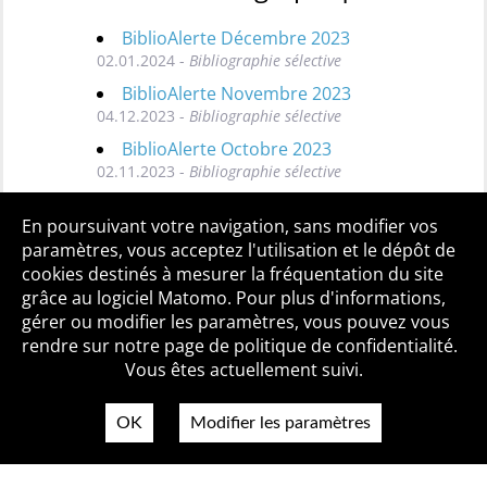
BiblioAlerte Décembre 2023
02.01.2024 -
Bibliographie sélective
BiblioAlerte Novembre 2023
04.12.2023 -
Bibliographie sélective
BiblioAlerte Octobre 2023
02.11.2023 -
Bibliographie sélective
Toutes les BiblioAlertes
En poursuivant votre navigation, sans modifier vos
paramètres, vous acceptez l'utilisation et le dépôt de
cookies destinés à mesurer la fréquentation du site
grâce au logiciel Matomo. Pour plus d'informations,
Qui sommes-nous ?
Mentions légales
Accessibilité
gérer ou modifier les paramètres, vous pouvez vous
Politique de confidentialité
Contact
rendre sur notre page de politique de confidentialité.
Vous êtes actuellement suivi.
OK
Modifier les paramètres