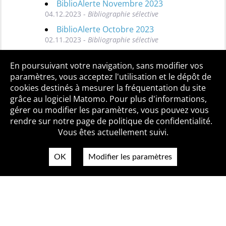
BiblioAlerte Novembre 2023
04.12.2023 -
Bibliographie sélective
BiblioAlerte Octobre 2023
02.11.2023 -
Bibliographie sélective
Toutes les BiblioAlertes
En poursuivant votre navigation, sans modifier vos
paramètres, vous acceptez l'utilisation et le dépôt de
cookies destinés à mesurer la fréquentation du site
grâce au logiciel Matomo. Pour plus d'informations,
Qui sommes-nous ?
Mentions légales
Accessibilité
gérer ou modifier les paramètres, vous pouvez vous
Politique de confidentialité
Contact
rendre sur notre page de politique de confidentialité.
Vous êtes actuellement suivi.
OK
Modifier les paramètres