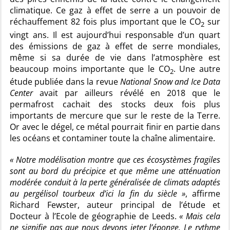
climatique. Ce gaz à effet de serre a un pouvoir de
réchauffement 82 fois plus important que le CO
sur
2
vingt ans. Il est aujourd’hui responsable d’un quart
des émissions de gaz à effet de serre mondiales,
même si sa durée de vie dans l’atmosphère est
beaucoup moins importante que le CO
. Une autre
2
étude publiée dans la revue
National Snow and Ice Data
Center
avait par ailleurs révélé en 2018 que le
permafrost cachait des stocks deux fois plus
importants de mercure que sur le reste de la Terre.
Or avec le dégel, ce métal pourrait finir en partie dans
les océans et contaminer toute la chaîne alimentaire.
« Notre modélisation montre que ces écosystèmes fragiles
sont au bord du précipice et que même une atténuation
modérée conduit à la perte généralisée de climats adaptés
au pergélisol tourbeux d’ici la fin du siècle »
, affirme
Richard Fewster, auteur principal de l’étude et
Docteur à l’Ecole de géographie de Leeds.
« Mais cela
ne signifie pas que nous devons jeter l’éponge. Le rythme