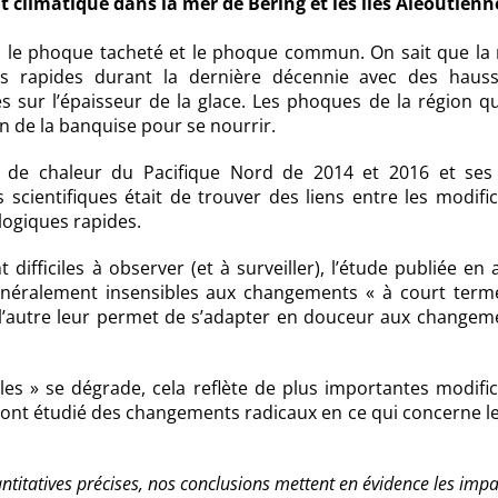
t climatique dans la mer de Béring et les îles Aléoutienn
, le phoque tacheté et le phoque commun. On sait que la 
es rapides durant la dernière décennie avec des haus
 sur l’épaisseur de la glace. Les phoques de la région qu
n de la banquise pour se nourrir.
e de chaleur du Pacifique Nord de 2014 et 2016 et ses 
s scientifiques était de trouver des liens entre les modifi
ogiques rapides.
ficiles à observer (et à surveiller), l’étude publiée en 
énéralement insensibles aux changements « à court term
à l’autre leur permet de s’adapter en douceur aux changeme
les » se dégrade, cela reflète de plus importantes modifi
es ont étudié des changements radicaux en ce qui concerne l
itatives précises, nos conclusions mettent en évidence les impac