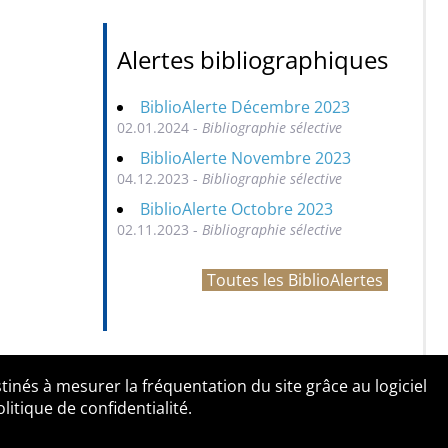
Alertes bibliographiques
BiblioAlerte Décembre 2023
02.01.2024 -
Bibliographie sélective
BiblioAlerte Novembre 2023
04.12.2023 -
Bibliographie sélective
BiblioAlerte Octobre 2023
02.11.2023 -
Bibliographie sélective
Toutes les BiblioAlertes
tinés à mesurer la fréquentation du site grâce au logiciel
entialité
Contact
tique de confidentialité.