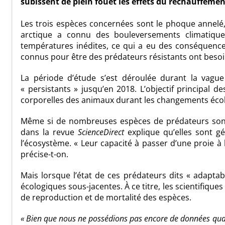
subissent de plein fouet les effets du réchauffemen
Les trois espèces concernées sont le phoque annelé
arctique a connu des bouleversements climatiqu
températures inédites, ce qui a eu des conséquences
connus pour être des prédateurs résistants ont besoi
La période d’étude s’est déroulée durant la vagu
« persistants » jusqu’en 2018. L’objectif principal de
corporelles des animaux durant les changements écol
Même si de nombreuses espèces de prédateurs sont dif
dans la revue
ScienceDirect
explique qu’elles sont g
l’écosystème. « Leur capacité à passer d’une proie 
précise-t-on.
Mais lorsque l’état de ces prédateurs dits « adaptab
écologiques sous-jacentes. À ce titre, les scientifiqu
de reproduction et de mortalité des espèces.
« Bien que nous ne possédions pas encore de données quant