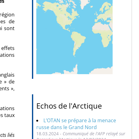
es
région
ses de
i sont
effets
cations
anglais
e » de
nts »,
Echos de l'Arctique
cations
es taux
L’OTAN se prépare à la menace
russe dans le Grand Nord
18.03.2024 -
Communiqué de l'AFP relayé sur
ts liés