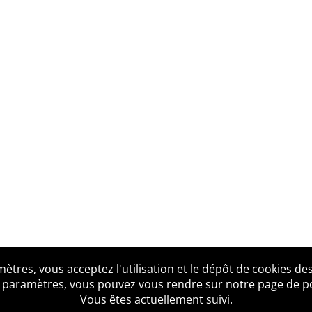
tres, vous acceptez l'utilisation et le dépôt de cookies des
us ?
Mentions légales
Accessibilité
Politique de confid
 paramètres, vous pouvez vous rendre sur notre page de poli
Vous êtes actuellement suivi.