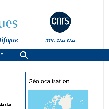
ues
tifique
ISSN : 2755-3755
RE
Géolocalisation
Alaska