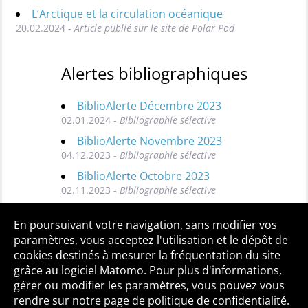
L’Arctique et la circulation océanique
20.02.2024 -
Article publié sur le site de Polar Pod
Alertes bibliographiques
BiblioAlerte Décembre 2023
02.01.2024 -
Bibliographie sélective
BiblioAlerte Novembre 2023
04.12.2023 -
Bibliographie sélective
BiblioAlerte Octobre 2023
02.11.2023 -
Bibliographie sélective
Toutes les BiblioAlertes
En poursuivant votre navigation, sans modifier vos
paramètres, vous acceptez l'utilisation et le dépôt de
cookies destinés à mesurer la fréquentation du site
grâce au logiciel Matomo. Pour plus d'informations,
Qui sommes-nous ?
Mentions légales
Accessibilité
gérer ou modifier les paramètres, vous pouvez vous
Politique de confidentialité
Contact
rendre sur notre page de politique de confidentialité.