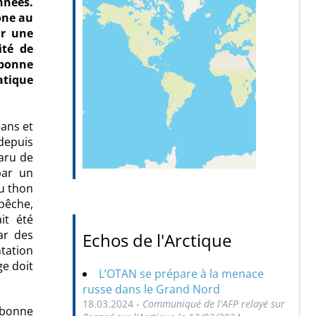
nnées.
one au
ar une
ité de
rbonne
atique
ans et
depuis
aru de
par un
u thon
pêche,
it été
ar des
Echos de l'Arctique
ntation
e doit
L’OTAN se prépare à la menace
russe dans le Grand Nord
18.03.2024 -
Communiqué de l'AFP relayé sur
rbonne