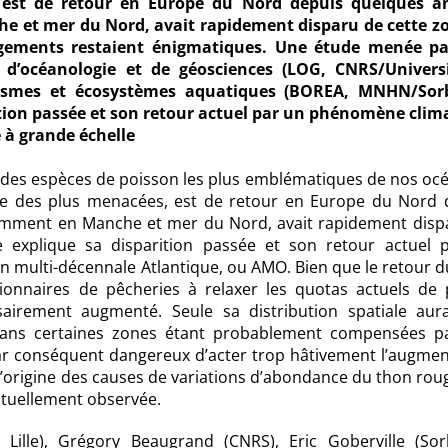
 est de retour en Europe du Nord depuis quelques a
e et mer du Nord, avait rapidement disparu de cette z
ngements restaient énigmatiques. Une étude menée p
e d’océanologie et de géosciences (LOG, CNRS/Univers
ganismes et écosystèmes aquatiques (BOREA, MNHN/So
tion passée et son retour actuel par un phénomène clim
e à grande échelle
e des espèces de poisson les plus emblématiques de nos océ
ne des plus menacées, est de retour en Europe du Nord 
amment en Manche et mer du Nord, avait rapidement disp
explique sa disparition passée et son retour actuel 
n multi-décennale Atlantique, ou AMO. Bien que le retour d
ionnaires de pêcheries à relaxer les quotas actuels de 
sairement augmenté. Seule sa distribution spatiale aura
 dans certaines zones étant probablement compensées p
 par conséquent dangereux d’acter trop hâtivement l’augme
’origine des causes de variations d’abondance du thon roug
ctuellement observée.
 Lille), Grégory Beaugrand (CNRS), Eric Goberville (So