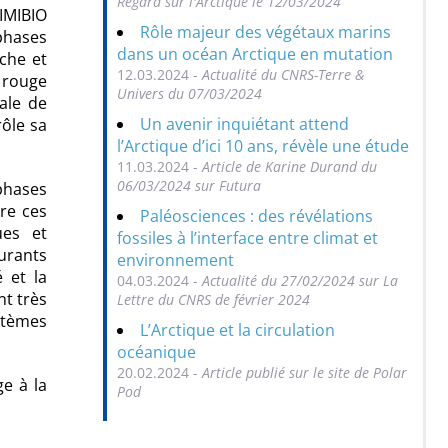
Regard sur l'Arctique le 12/03/2024
IMIBIO
Rôle majeur des végétaux marins
 phases
dans un océan Arctique en mutation
che et
12.03.2024 -
Actualité du CNRS-Terre &
n rouge
Univers du 07/03/2024
ale de
Un avenir inquiétant attend
rôle sa
l’Arctique d’ici 10 ans, révèle une étude
11.03.2024 -
Article de Karine Durand du
06/03/2024 sur Futura
phases
re ces
Paléosciences : des révélations
ues et
fossiles à l’interface entre climat et
urants
environnement
 et la
04.03.2024 -
Actualité du 27/02/2024 sur La
nt très
Lettre du CNRS de février 2024
stèmes
L’Arctique et la circulation
océanique
20.02.2024 -
Article publié sur le site de Polar
e à la
Pod