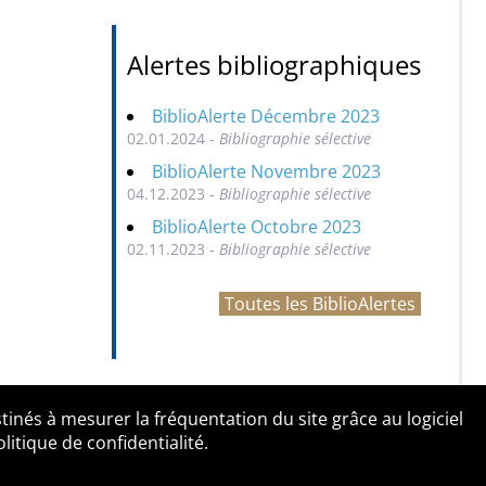
Alertes bibliographiques
BiblioAlerte Décembre 2023
02.01.2024 -
Bibliographie sélective
BiblioAlerte Novembre 2023
04.12.2023 -
Bibliographie sélective
BiblioAlerte Octobre 2023
02.11.2023 -
Bibliographie sélective
Toutes les BiblioAlertes
tinés à mesurer la fréquentation du site grâce au logiciel
entialité
Contact
tique de confidentialité.