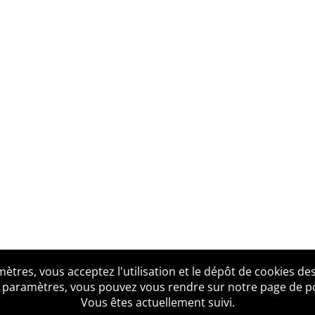
tres, vous acceptez l'utilisation et le dépôt de cookies des
us ?
Mentions légales
Accessibilité
Politique de confid
 paramètres, vous pouvez vous rendre sur notre page de poli
Vous êtes actuellement suivi.