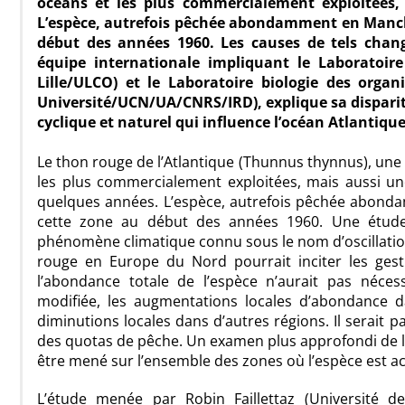
océans et les plus commercialement exploitées,
L’espèce, autrefois pêchée abondamment en Manch
début des années 1960. Les causes de tels cha
équipe internationale impliquant le Laboratoir
Lille/ULCO) et le Laboratoire biologie des or
Université/UCN/UA/CNRS/IRD), explique sa dispari
cyclique et naturel qui influence l’océan Atlantiqu
Le thon rouge de l’Atlantique (Thunnus thynnus), un
les plus commercialement exploitées, mais aussi u
quelques années. L’espèce, autrefois pêchée abond
cette zone au début des années 1960. Une étude 
phénomène climatique connu sous le nom d’oscillatio
rouge en Europe du Nord pourrait inciter les gest
l’abondance totale de l’espèce n’aurait pas néces
modifiée, les augmentations locales d’abondance
diminutions locales dans d’autres régions. Il serait
des quotas de pêche. Un examen plus approfondi de l
être mené sur l’ensemble des zones où l’espèce est a
L’étude menée par Robin Faillettaz (Université de