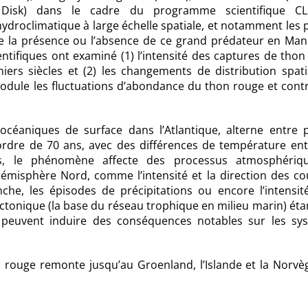
i Disk) dans le cadre du programme scientifique CL
ité hydroclimatique à large échelle spatiale, et notamment les
que la présence ou l’absence de ce grand prédateur en Man
entifiques ont examiné (1) l’intensité des captures de tho
iers siècles et (2) les changements de distribution spati
module les fluctuations d’abondance du thon rouge et cont
océaniques de surface dans l’Atlantique, alterne entre 
ordre de 70 ans, avec des différences de température ent
s, le phénomène affecte des processus atmosphériq
misphère Nord, comme l’intensité et la direction des co
he, les épisodes de précipitations ou encore l’intensité
tonique (la base du réseau trophique en milieu marin) éta
O peuvent induire des conséquences notables sur les sy
n rouge remonte jusqu’au Groenland, l’Islande et la Norvèg