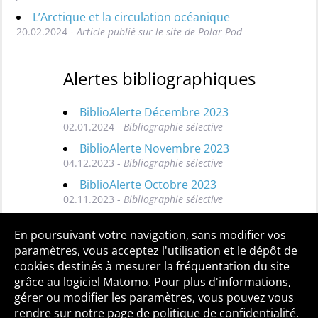
L’Arctique et la circulation océanique
20.02.2024 -
Article publié sur le site de Polar Pod
Alertes bibliographiques
BiblioAlerte Décembre 2023
02.01.2024 -
Bibliographie sélective
BiblioAlerte Novembre 2023
04.12.2023 -
Bibliographie sélective
BiblioAlerte Octobre 2023
02.11.2023 -
Bibliographie sélective
Toutes les BiblioAlertes
En poursuivant votre navigation, sans modifier vos
paramètres, vous acceptez l'utilisation et le dépôt de
cookies destinés à mesurer la fréquentation du site
grâce au logiciel Matomo. Pour plus d'informations,
Qui sommes-nous ?
Mentions légales
Accessibilité
gérer ou modifier les paramètres, vous pouvez vous
Politique de confidentialité
Contact
rendre sur notre page de politique de confidentialité.