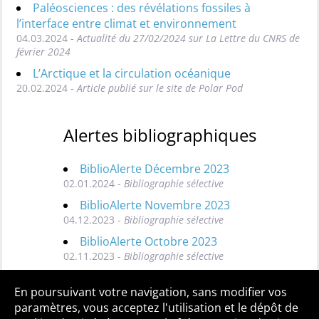
Paléosciences : des révélations fossiles à
l’interface entre climat et environnement
04.03.2024 -
Actualité du 27/02/2024 sur La Lettre du CNRS de
février 2024
L’Arctique et la circulation océanique
20.02.2024 -
Article publié sur le site de Polar Pod
Alertes bibliographiques
BiblioAlerte Décembre 2023
02.01.2024 -
Bibliographie sélective
BiblioAlerte Novembre 2023
04.12.2023 -
Bibliographie sélective
BiblioAlerte Octobre 2023
02.11.2023 -
Bibliographie sélective
Toutes les BiblioAlertes
En poursuivant votre navigation, sans modifier vos
paramètres, vous acceptez l'utilisation et le dépôt de