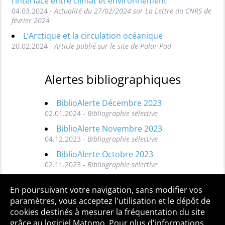
l’interface entre climat et environnement
04.03.2024 -
Actualité du 27/02/2024 sur La Lettre du CNRS de
février 2024
L’Arctique et la circulation océanique
20.02.2024 -
Article publié sur le site de Polar Pod
Alertes bibliographiques
BiblioAlerte Décembre 2023
02.01.2024 -
Bibliographie sélective
BiblioAlerte Novembre 2023
04.12.2023 -
Bibliographie sélective
BiblioAlerte Octobre 2023
02.11.2023 -
Bibliographie sélective
Toutes les BiblioAlertes
En poursuivant votre navigation, sans modifier vos
paramètres, vous acceptez l'utilisation et le dépôt de
cookies destinés à mesurer la fréquentation du site
grâce au logiciel Matomo. Pour plus d'informations,