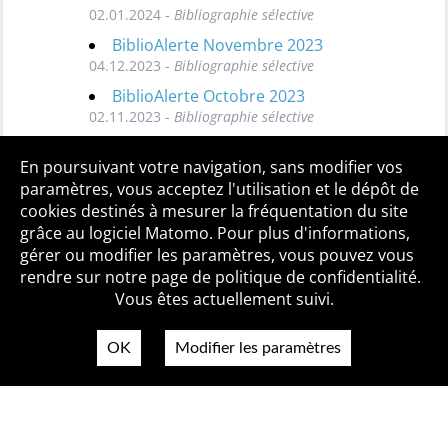
02.01.2024 -
Bibliographie sélective
BiblioAlerte Novembre 2023
04.12.2023 -
Bibliographie sélective
BiblioAlerte Octobre 2023
02.11.2023 -
Bibliographie sélective
Toutes les BiblioAlertes
En poursuivant votre navigation, sans modifier vos
paramètres, vous acceptez l'utilisation et le dépôt de
cookies destinés à mesurer la fréquentation du site
grâce au logiciel Matomo. Pour plus d'informations,
Qui sommes-nous ?
Mentions légales
Accessibilité
gérer ou modifier les paramètres, vous pouvez vous
Politique de confidentialité
Contact
rendre sur notre page de politique de confidentialité.
Vous êtes actuellement suivi.
OK
Modifier les paramètres