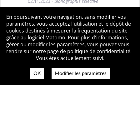
02.11.2023 -
Bibliographie sélective
Toutes les BiblioAlertes
En poursuivant votre navigation, sans modifier vos
paramètres, vous acceptez l'utilisation et le dépôt de
cookies destinés à mesurer la fréquentation du site
grâce au logiciel Matomo. Pour plus d'informations,
Qui sommes-nous ?
Mentions légales
Accessibilité
gérer ou modifier les paramètres, vous pouvez vous
Politique de confidentialité
Contact
rendre sur notre page de politique de confidentialité.
Vous êtes actuellement suivi.
OK
Modifier les paramètres