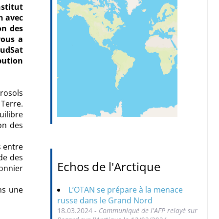
stitut
n avec
on des
vous a
oudSat
bution
rosols
 Terre.
ilibre
ion des
s entre
ude des
Echos de l'Arctique
onnier
L’OTAN se prépare à la menace
ns une
russe dans le Grand Nord
18.03.2024 -
Communiqué de l'AFP relayé sur