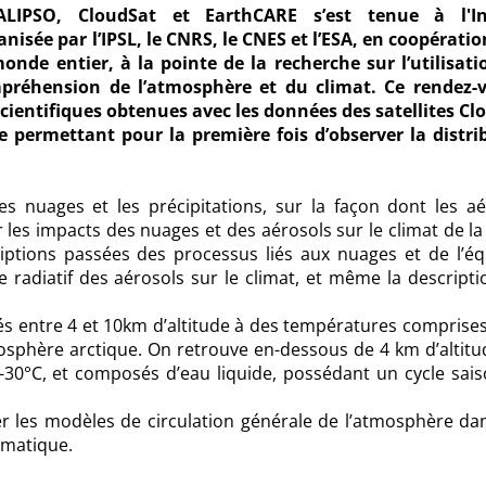
ALIPSO, CloudSat et EarthCARE s’est tenue à l'In
nisée par l’IPSL, le CNRS, le CNES et l’ESA, en coopératio
nde entier, à la pointe de la recherche sur l’utilisati
mpréhension de l’atmosphère et du climat. Ce rendez-
cientifiques obtenues avec les données des satellites Cl
 permettant pour la première fois d’observer la distri
s nuages et les précipitations, sur la façon dont les aé
r les impacts des nuages et des aérosols sur le climat de la
iptions passées des processus liés aux nuages et de l’équ
e radiatif des aérosols sur le climat, et même la descript
és entre 4 et 10km d’altitude à des températures comprise
oposphère arctique. On retrouve en-dessous de 4 km d’altit
-30°C, et composés d’eau liquide, possédant un cycle sais
er les modèles de circulation générale de l’atmosphère da
imatique.