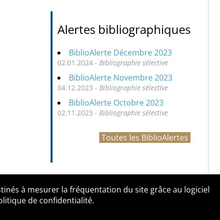
Alertes bibliographiques
BiblioAlerte Décembre 2023
02.01.2024 -
Bibliographie sélective
BiblioAlerte Novembre 2023
04.12.2023 -
Bibliographie sélective
BiblioAlerte Octobre 2023
02.11.2023 -
Bibliographie sélective
Toutes les BiblioAlertes
tinés à mesurer la fréquentation du site grâce au logiciel
entialité
Contact
tique de confidentialité.