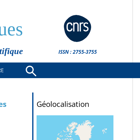
ues
tifique
ISSN : 2755-3755
RE
es
Géolocalisation