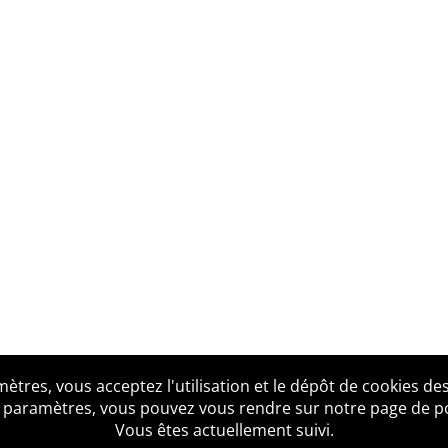
tres, vous acceptez l'utilisation et le dépôt de cookies des
us ?
Mentions légales
Accessibilité
Politique de confid
 paramètres, vous pouvez vous rendre sur notre page de poli
Vous êtes actuellement suivi.