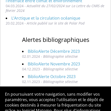
l’interface entre climat et environnement
04.03.2024 -
Actualité du 27/02/2024 sur La Lettre du CNRS de
février 2024
L’Arctique et la circulation océanique
20.02.2024 -
Article publié sur le site de Polar Pod
Alertes bibliographiques
BiblioAlerte Décembre 2023
02.01.2024 -
Bibliographie sélective
BiblioAlerte Novembre 2023
04.12.2023 -
Bibliographie sélective
BiblioAlerte Octobre 2023
02.11.2023 -
Bibliographie sélective
Toutes les BiblioAlertes
En poursuivant votre navigation, sans modifier vos
paramètres, vous acceptez l'utilisation et le dépôt de
cookies destinés à mesurer la fréquentation du site
grâce au logiciel Matomo. Pour plus d'informations,