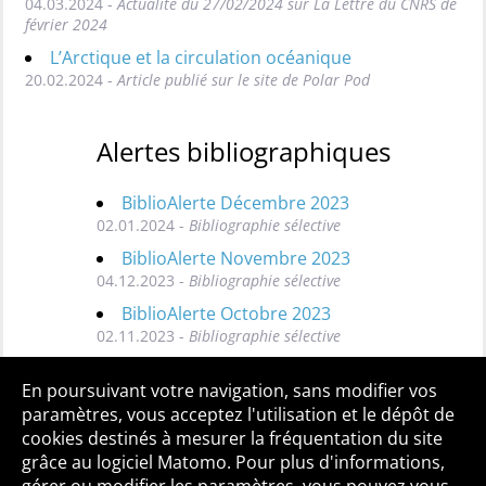
04.03.2024 -
Actualité du 27/02/2024 sur La Lettre du CNRS de
février 2024
L’Arctique et la circulation océanique
20.02.2024 -
Article publié sur le site de Polar Pod
Alertes bibliographiques
BiblioAlerte Décembre 2023
02.01.2024 -
Bibliographie sélective
BiblioAlerte Novembre 2023
04.12.2023 -
Bibliographie sélective
BiblioAlerte Octobre 2023
02.11.2023 -
Bibliographie sélective
Toutes les BiblioAlertes
En poursuivant votre navigation, sans modifier vos
paramètres, vous acceptez l'utilisation et le dépôt de
cookies destinés à mesurer la fréquentation du site
grâce au logiciel Matomo. Pour plus d'informations,
Qui sommes-nous ?
Mentions légales
Accessibilité