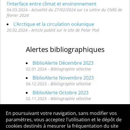
l’interface entre climat et environnement
04.03.2024 -
Actualité du 27/02/2024 sur La Lettre du CNRS de
février 2024
L’Arctique et la circulation océanique
20.02.2024 -
Article publié sur le site de Polar Pod
Alertes bibliographiques
BiblioAlerte Décembre 2023
02.01.2024 -
Bibliographie sélective
BiblioAlerte Novembre 2023
04.12.2023 -
Bibliographie sélective
BiblioAlerte Octobre 2023
02.11.2023 -
Bibliographie sélective
Toutes les BiblioAlertes
En poursuivant votre navigation, sans modifier vos
paramètres, vous acceptez l'utilisation et le dépôt de
cookies destinés à mesurer la fréquentation du site