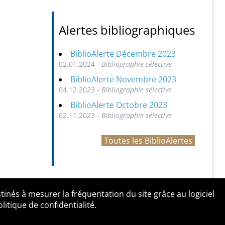
Alertes bibliographiques
BiblioAlerte Décembre 2023
02.01.2024 -
Bibliographie sélective
BiblioAlerte Novembre 2023
04.12.2023 -
Bibliographie sélective
BiblioAlerte Octobre 2023
02.11.2023 -
Bibliographie sélective
Toutes les BiblioAlertes
tinés à mesurer la fréquentation du site grâce au logiciel
entialité
Contact
tique de confidentialité.