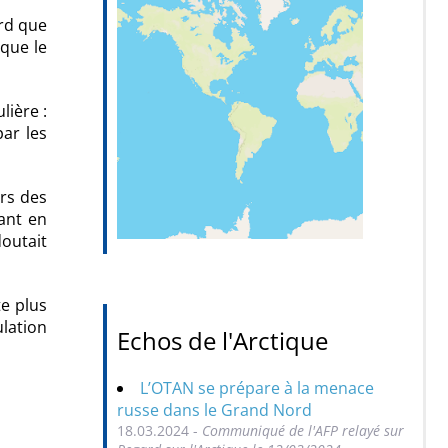
ord que
 que le
lière :
par les
urs des
ant en
doutait
te plus
ulation
Echos de l'Arctique
L’OTAN se prépare à la menace
russe dans le Grand Nord
18.03.2024 -
Communiqué de l'AFP relayé sur