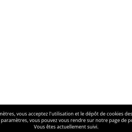
tres, vous acceptez l'utilisation et le dépôt de cookies des
us ?
Mentions légales
Accessibilité
Politique de confid
 paramètres, vous pouvez vous rendre sur notre page de poli
Vous êtes actuellement suivi.