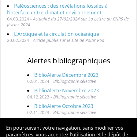
Paléosciences : des révélations fossiles à
l’interface entre climat et environnement
04.03.2024 -
Actualité du 27/02/2024 sur La Lettre du CNRS de
février 2024
L’Arctique et la circulation océanique
20.02.2024 -
Article publié sur le site de Polar Pod
Alertes bibliographiques
BiblioAlerte Décembre 2023
02.01.2024 -
Bibliographie sélective
BiblioAlerte Novembre 2023
04.12.2023 -
Bibliographie sélective
BiblioAlerte Octobre 2023
02.11.2023 -
Bibliographie sélective
Toutes les BiblioAlertes
En poursuivant votre navigation, sans modifier vos
paramètres, vous acceptez l'utilisation et le dépôt de